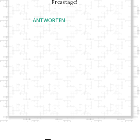
Fresstage!
ANTWORTEN
K
o
m
m