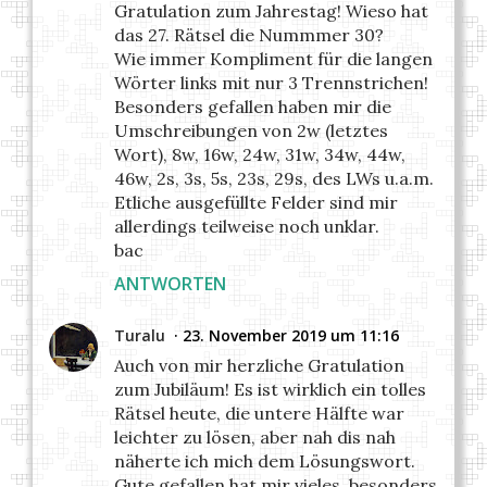
Gratulation zum Jahrestag! Wieso hat
das 27. Rätsel die Nummmer 30?
Wie immer Kompliment für die langen
Wörter links mit nur 3 Trennstrichen!
Besonders gefallen haben mir die
Umschreibungen von 2w (letztes
Wort), 8w, 16w, 24w, 31w, 34w, 44w,
46w, 2s, 3s, 5s, 23s, 29s, des LWs u.a.m.
Etliche ausgefüllte Felder sind mir
allerdings teilweise noch unklar.
bac
ANTWORTEN
Turalu
23. November 2019 um 11:16
Auch von mir herzliche Gratulation
zum Jubiläum! Es ist wirklich ein tolles
Rätsel heute, die untere Hälfte war
leichter zu lösen, aber nah dis nah
näherte ich mich dem Lösungswort.
Gute gefallen hat mir vieles, besonders