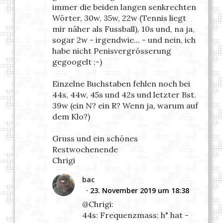
immer die beiden langen senkrechten
Wörter, 30w, 35w, 22w (Tennis liegt
mir näher als Fussball), 10s und, na ja,
sogar 2w - irgendwie... - und nein, ich
habe nicht Penisvergrösserung
gegoogelt ;-)
Einzelne Buchstaben fehlen noch bei
44s, 44w, 45s und 42s und letzter Bst.
39w (ein N? ein R? Wenn ja, warum auf
dem Klo?)
Gruss und ein schönes
Restwochenende
Chrigi
bac
23. November 2019 um 18:38
@Chrigi:
44s: Frequenzmass: h" hat -