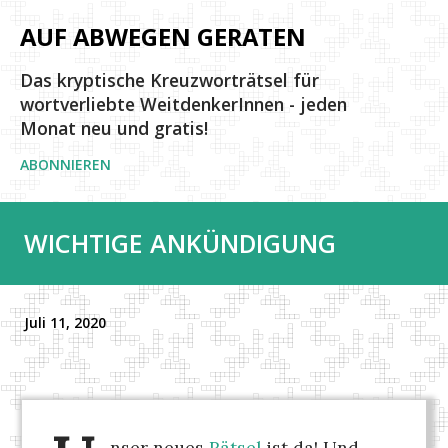
Direkt zum Hauptbereich
AUF ABWEGEN GERATEN
Das kryptische Kreuzworträtsel für
wortverliebte WeitdenkerInnen - jeden
Monat neu und gratis!
ABONNIEREN
WICHTIGE ANKÜNDIGUNG
Juli 11, 2020
nser neues
Rätsel
ist da! Und