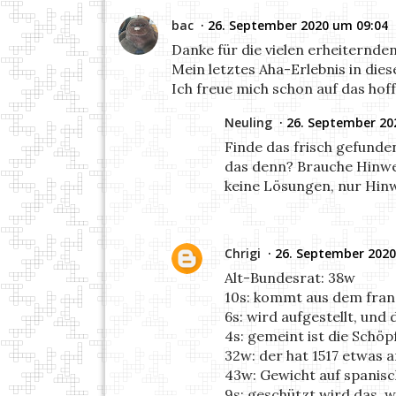
bac
26. September 2020 um 09:04
Danke für die vielen erheiternde
Mein letztes Aha-Erlebnis in di
Ich freue mich schon auf das hoff
Neuling
26. September 20
Finde das frisch gefunden
das denn? Brauche Hinweis
keine Lösungen, nur Hinw
Chrigi
26. September 2020
Alt-Bundesrat: 38w
10s: kommt aus dem fran
6s: wird aufgestellt, und
4s: gemeint ist die Schöp
32w: der hat 1517 etwas a
43w: Gewicht auf spanis
9s: geschützt wird das,