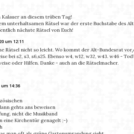
n Kalauer an diesem trüben Tag!
esem unterhaltsamen Rätsel war der erste Buchstabe des Al
entlich nächste Rätsel von Euch!
20 um 12:11
e Rätsel nicht so leicht. Wo kommt der Alt-Bundesrat vor/h
e bei s2, s3, s6,s25. Ebenso w4, w12, w32, w43. w46 - Tod? 
eise oder Hilfen. Danke - auch an die Rätselmacher.
 um 14:36
zösischen
 dann gehts ans beweisen
fung, nicht die Musikband
n eine Kirchentür genagelt ;-)
ch
 was man oft als grüne Gartenumrandung sieht