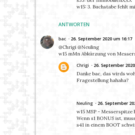
w15: 3. Buchstabe fehlt m
ANTWORTEN
bac
26. September 2020 um 16:17
@Chrigi @Neuling
w15 mMn Abkürzung von Messerspi
Chrigi
26. September 2020
Danke bac, das wirds woh
Fragestellung hahaha?
Neuling
26. September 20
w15 MSP - Messerspitze h
Wenn s1 BONUS ist, muss
s41 in einem BOOT schwim