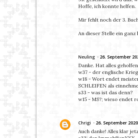
Hoffe, ich konnte helfen.
Mir fehlt noch der 3. Bu
An dieser Stelle ein ganz
Neuling
26. September 20
Danke. Hat alles geholfen
w37 - der englische Krieg
w18 - Wort endet meisten
SCHLEIFEN als einnehme
s33 - was ist das denn?
w15 - MS?; wieso endet r
Chrigi
26. September 2020
Auch danke! Alles klar jet
s33: der ImmobilienXXX