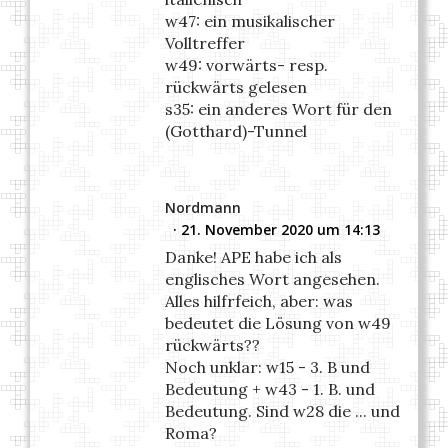
w47: ein musikalischer
Volltreffer
w49: vorwärts- resp.
rückwärts gelesen
s35: ein anderes Wort für den
(Gotthard)-Tunnel
Nordmann
21. November 2020 um 14:13
Danke! APE habe ich als
englisches Wort angesehen.
Alles hilfrfeich, aber: was
bedeutet die Lösung von w49
rückwärts??
Noch unklar: w15 - 3. B und
Bedeutung + w43 - 1. B. und
Bedeutung. Sind w28 die ... und
Roma?