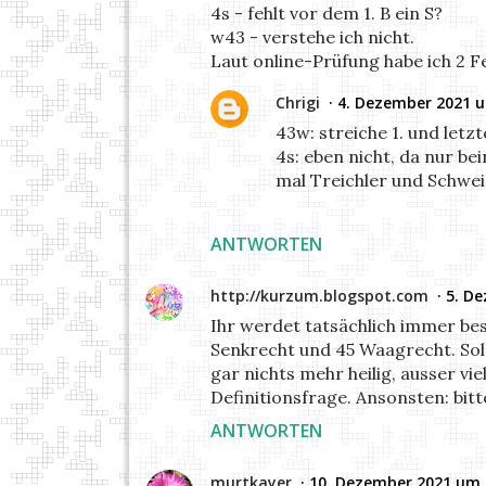
4s - fehlt vor dem 1. B ein S?
w43 - verstehe ich nicht.
Laut online-Prüfung habe ich 2 Fe
Chrigi
4. Dezember 2021 
43w: streiche 1. und letz
4s: eben nicht, da nur bei
mal Treichler und Schweiz
ANTWORTEN
http://kurzum.blogspot.com
5. D
Ihr werdet tatsächlich immer bess
Senkrecht und 45 Waagrecht. Sol
gar nichts mehr heilig, ausser vi
Definitionsfrage. Ansonsten: bit
ANTWORTEN
murtkayer
10. Dezember 2021 um 