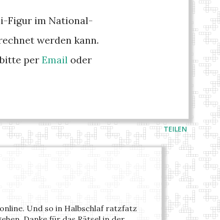
i-Figur im National-
gerechnet werden kann.
bitte per
Email
oder
TEILEN
nline. Und so in Halbschlaf ratzfatz
ehen. Danke für das Rätsel in der