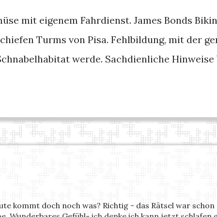
üse mit eigenem Fahrdienst. James Bonds Bikin
 schiefen Turms von Pisa. Fehlbildung, mit der 
 Schnabelhabitat werde. Sachdienliche Hinweise 
eute kommt doch noch was? Richtig - das Rätsel war schon o
ne. Wunderbares Gefühl- ich denke ich kann jetzt schlafen g