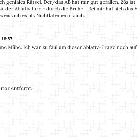
lich geniales Rätsel. Der/das AB hat mir gut gefallen. 28s i
st der Ablativ Jure - durch die Brühe ...Bei mir hat sich da
eiss ich es als Nichtlateinerin auch.
 18:57
eine Mühe. Ich war zu faul um dieser Ablativ-Frage noch au
9
tor entfernt.