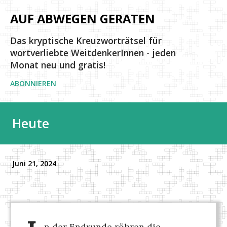
Direkt zum Hauptbereich
AUF ABWEGEN GERATEN
Das kryptische Kreuzworträtsel für
wortverliebte WeitdenkerInnen - jeden
Monat neu und gratis!
ABONNIEREN
Heute
Juni 21, 2024
n der Endrunde röhren die