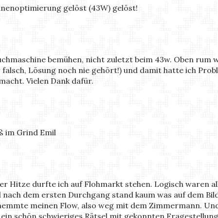
inenoptimierung gelöst (43W) gelöst!
 Suchmaschine bemühen, nicht zuletzt beim 43w. Oben rum wa
 falsch, Lösung noch nie gehört!) und damit hatte ich Pro
macht. Vielen Dank dafür.
ß im Grind Emil
der Hitze durfte ich auf Flohmarkt stehen. Logisch waren al
und nach dem ersten Durchgang stand kaum was auf dem Bi
hemmte meinen Flow, also weg mit dem Zimmermann. Und si
r ein schön schwieriges Rätsel mit gekonnten Fragestellun