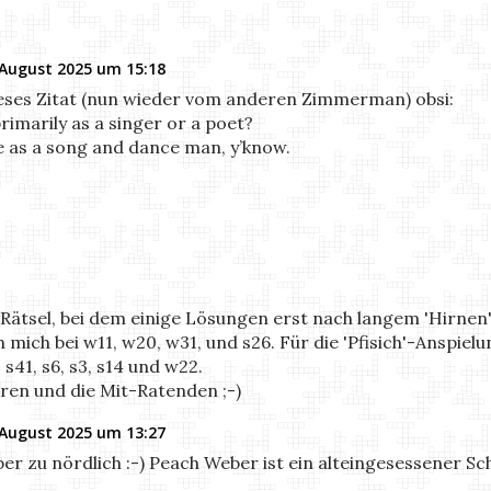
 August 2025 um 15:18
eses Zitat (nun wieder vom anderen Zimmerman) obsi:
primarily as a singer or a poet?
re as a song and dance man, y’know.
e Rätsel, bei dem einige Lösungen erst nach langem 'Hirnen
ich bei w11, w20, w31, und s26. Für die 'Pfisich'-Anspielung
41, s6, s3, s14 und w22.
ren und die Mit-Ratenden ;-)
 August 2025 um 13:27
aber zu nördlich :-) Peach Weber ist ein alteingesessener 