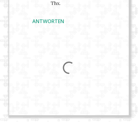
Thx.
ANTWORTEN
K
o
m
m